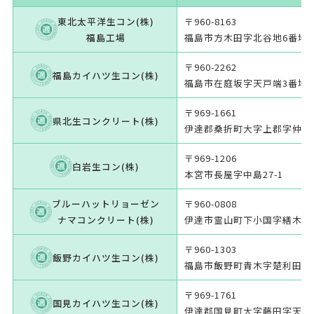
東北太平洋生コン(株)
〒960-8163
福島工場
福島市方木田字北谷地6番地
〒960-2262
福島カイハツ生コン(株)
福島市在庭坂字天戸端3番地の
〒969-1661
県北生コンクリート(株)
伊達郡桑折町大字上郡字仲丸2
〒969-1206
白岩生コン(株)
本宮市長屋字中島27-1
ブルーハットリョーゼン
〒960-0808
ナマコンクリート(株)
伊達市霊山町下小国字繕木10-
〒960-1303
飯野カイハツ生コン(株)
福島市飯野町青木字楚利田4
〒969-1761
国見カイハツ生コン(株)
伊達郡国見町大字藤田字天上田