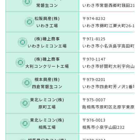
常磐生コン
いわき市常磐西郷町銭田210
松阪興産(株)
〒974-8232
いわき工場
いわき市錦町江栗大町26-1
(株)磯上商事
〒971-8125
いわきレミコンエ場
いわき市小名浜島字高田町26
(株)磯上商事
〒970-1147
大利コンクリートエ場
いわき市好間町大利字向山45-
根本興産(株)
〒979-0201
四倉常磐生コン
いわき市四倉町芳ノ沢1番地5
東北レミコン(株)
〒975-0037
原町工場
南相馬市原町区北原字東原12
東北レミコン(株)
〒976-0013
相馬工場
相馬市小泉字山田232