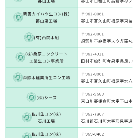
郡山工場
郡山市日和田町高倉字杉ノ下1
新菱カイハツ生コン(株)
〒963-8061
郡山東工場
郡山市富久山町福原字東苗内5
〒962-0001
(有)西間木組
須賀川市森宿字スウガ窪41-1
(株)桑原コンクリート
〒963-4311
エ業生コン事業所
田村市船引町今泉字鳥足371-
〒963-8061
㈱鈴木建業所生コン工場
郡山市富久山町福原字水穴123
〒963-5683
(株)シーズ
東白川郡棚倉町大字下山本字松
佐川生コン(株)
〒963-7807
石川工場
石川郡石川町大字形見字道橋4
佐川生コン(株)
〒969-0402