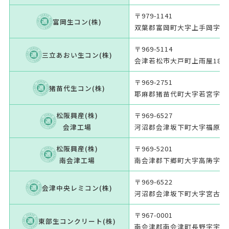
〒979-1141
富岡生コン(株)
双葉郡富岡町大字上手岡字茂手
〒969-5114
三立あおい生コン(株)
会津若松市大戸町上雨屋188-
〒969-2751
猪苗代生コン(株)
耶麻郡猪苗代町大字若宮字へク
松阪興産(株)
〒969-6527
会津工場
河沼郡会津坂下町大字福原字四
松阪興産(株)
〒969-5201
南会津工場
南会津郡下郷町大字高陦字人数
〒969-6522
会津中央レミコン(株)
河沼郡会津坂下町大字宮古字村
〒967-0001
東部生コンクリート(株)
南会津郡南会津町長野字宇石1