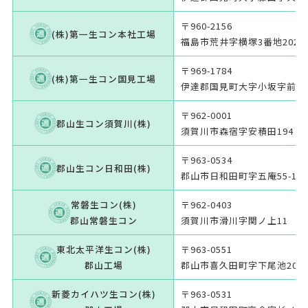
〒960-2156
(株)第一生コン本社工場
福島市荒井字横塚3番地202
〒969-1784
(株)第一生コン国見工場
伊達郡国見町大字小坂字前4-
〒962-0001
郡山生コン須賀川(株)
須賀川市森宿字安積田194
〒963-0534
郡山生コン日和田(株)
郡山市日和田町字五庵55-1
常磐生コン(株)
〒962-0403
郡山常磐生コン
須賀川市滑川字関ノ上11
東北太平洋生コン(株)
〒963-0551
郡山工場
郡山市喜久田町字下尾池20番
新菱カイハツ生コン(株)
〒963-0531