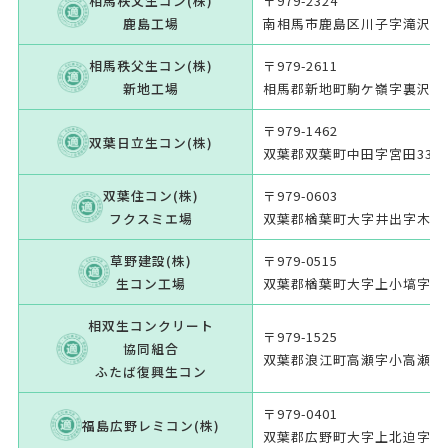
相馬秩父生コン(株)
〒979-2324
鹿島工場
南相馬市鹿島区川子字滝沢14
相馬秩父生コン(株)
〒979-2611
新地工場
相馬郡新地町駒ケ嶺字裏沢南6
〒979-1462
双葉日立生コン(株)
双葉郡双葉町中田字宮田33
双葉住コン(株)
〒979-0603
フクスミエ場
双葉郡楢葉町大字井出字木屋
草野建設(株)
〒979-0515
生コン工場
双葉郡楢葉町大字上小塙字中
相双生コンクリート
〒979-1525
協同組合
双葉郡浪江町高瀬字小高瀬迫1
ふたば復興生コン
〒979-0401
福島広野レミコン(株)
双葉郡広野町大字上北迫字岩沢