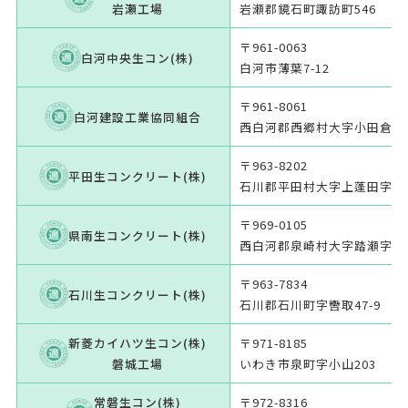
岩瀬工場
岩瀬郡鏡石町諏訪町546
〒961-0063
白河中央生コン(株)
白河市薄葉7-12
〒961-8061
白河建設工業協同組合
西白河郡西郷村大字小田倉字
〒963-8202
平田生コンクリート(株)
石川郡平田村大字上蓬田字通
〒969-0105
県南生コンクリート(株)
西白河郡泉崎村大字踏瀬字赤沢
〒963-7834
石川生コンクリート(株)
石川郡石川町字轡取47-9
新菱カイハツ生コン(株)
〒971-8185
磐城工場
いわき市泉町字小山203
常磐生コン(株)
〒972-8316